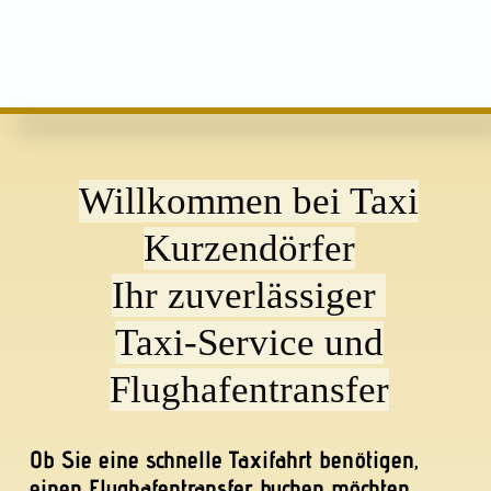
Willkommen bei Taxi
Kurzendörfer
Ihr zuverlässiger
Taxi-Service und
Flughafentransfer
Ob Sie eine schnelle Taxifahrt benötigen,
einen Flughafentransfer buchen möchten
oder eine Kranken- bzw. Rehafahrt geplant
ist
–
Taxi Kurzendörfer bietet Ihnen den
perfekten Personentransport zu fairen
Preisen.
Unsere freundlichen Fahrer ermöglichen
Ihnen mit unseren modern ausgestatteten
Fahrzeugen der Marke Mercedes-Benz
Klasse E und V eine angenehme und sichere
Fahrt. Ob Geschäftsreisen, private Fahrten
oder Krankentransport
–
bei uns sind Sie in
besten Händen!
Gerne stehen wir Ihnen auch als
Shuttleservice für Ihre Kreuzfahrt zur