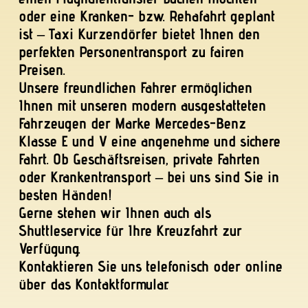
Verfügung.
Kontaktieren Sie uns telefonisch oder online
über das Kontaktformular.
Warum Taxi
Kurzendörfer?
Erfahrung und Zuverlässigkeit: Als
etabliertes Taxiunternehmen in Lübeck
bieten wir Ihnen eine langjährige Expertise
und einen freundlichen Service.
Komfort und Sicherheit: Unsere modernen
Fahrzeuge sind mit den neuesten
Sicherheitsstandards ausgestattet und
bieten Ihnen stets höchsten Komfort.
Pünktlichkeit garantiert: Wir verstehen, wie
wichtig Pünktlichkeit ist, sei es für Ihren
Termin, Flug oder sonstige Reisepläne.
Faire Preise: Bei uns wissen Sie im Voraus,
welche Kosten auf Sie zukommen. Unsere
Preise sind transparent und fair
–
keine
versteckten Gebühren.